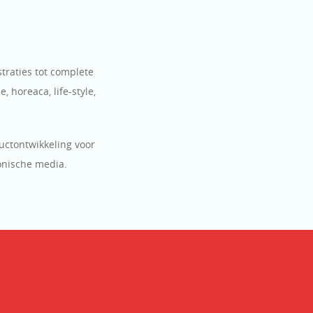
traties tot complete
 horeaca, life-style,
uctontwikkeling voor
onische media.