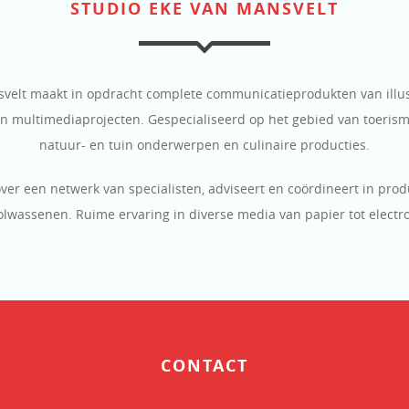
STUDIO EKE VAN MANSVELT
velt maakt in opdracht complete communicatieprodukten van illus
 multimediaprojecten. Gespecialiseerd op het gebied van toerisme,
natuur- en tuin onderwerpen en culinaire producties.
over een netwerk van specialisten, adviseert en coördineert in prod
olwassenen. Ruime ervaring in diverse media van papier tot electr
CONTACT